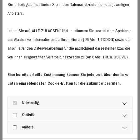
Sicherheitsgarantien finden Sie in den Datenschutzrichtlinien des jeweiligen
Anbieters.
02. Februar 2024
g a e h n i a l – atmen – gähnen & gesund durch‘s Leben
Indem Sie auf „ALLE ZULASSEN" klicken, stimmen Sie sowohl dem Speichern
und Abrufen von Informationen auf Ihrem Gerät (§ 25 Abs. 1 TDDDG) sowie der
anschließenden Datenverarbeitung für die nachfolgend dargestellten bzw. die
von Ihnen ausgewählten Verarbeitungszwecke zu (Art 6 Abs. 1 lit. a. DSGVO).
Eine bereits erteilte Zustimmung können Sie jederzeit über den links
unten eingeblendeten Cookie-Button für die Zukunft widerrufen.
Notwendig
Statistik
12 von 12 im Januar
Andere